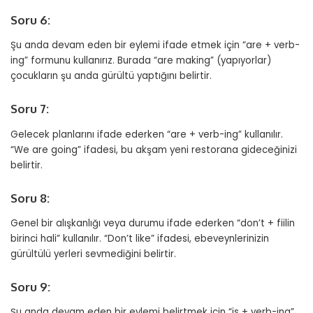
Soru 6:
Şu anda devam eden bir eylemi ifade etmek için “are + verb-
ing” formunu kullanırız. Burada “are making” (yapıyorlar)
çocukların şu anda gürültü yaptığını belirtir.
Soru 7:
Gelecek planlarını ifade ederken “are + verb-ing” kullanılır.
“We are going” ifadesi, bu akşam yeni restorana gideceğinizi
belirtir.
Soru 8:
Genel bir alışkanlığı veya durumu ifade ederken “don’t + fiilin
birinci hali” kullanılır. “Don’t like” ifadesi, ebeveynlerinizin
gürültülü yerleri sevmediğini belirtir.
Soru 9:
Şu anda devam eden bir eylemi belirtmek için “is + verb-ing”