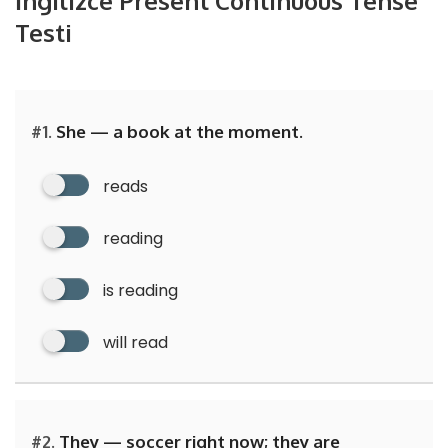
İngilizce Present Continuous Tense
Testi
#1.
She — a book at the moment.
reads
reading
is reading
will read
#2.
They — soccer right now; they are