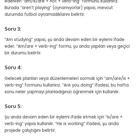
ederken “am/is/are + not + verb-ing” formunu kullanırız.
Burada “aren’t playing” (oynamıyorlar) yapısı, mevcut
durumda futbol oynamadıklarını belirtir.
Soru 3:
“Am studying” yapısı, şu anda devam eden bir eylemi ifade
eder. “Am/are + verb-ing” formu, şu anda yapılan veya geçici
bir durumu belirtir.
Soru 4:
Gelecek planları veya düzenlemeleri sormak için “am/are/is +
verb-ing” formunu kullanırız. “Are you doing” ifadesi, bu hafta
sonu neler yapmayı planladığınızı öğrenmek için kullanılır.
Soru 5:
Şu anda devam eden bir eylemi ifade etmek için “is/are +
verb-ing” yapısı kullanılır. “He is working” ifadesi, şu anda
projede çalıştığını belirtir.