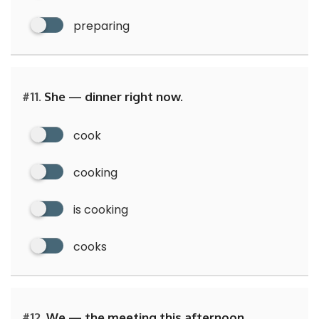
preparing
#11.
She — dinner right now.
cook
cooking
is cooking
cooks
#12.
We — the meeting this afternoon.