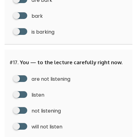
are bark
bark
is barking
#17.
You — to the lecture carefully right now.
are not listening
listen
not listening
will not listen