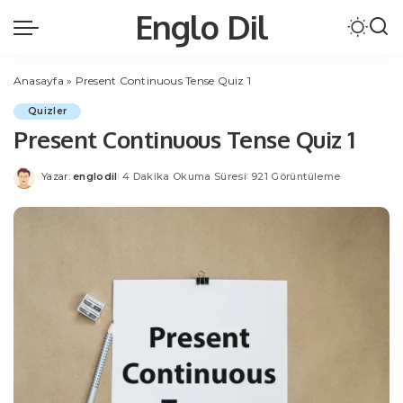
Englo Dil
Anasayfa
»
Present Continuous Tense Quiz 1
Quizler
Present Continuous Tense Quiz 1
Yazar:
englodil
4 Dakika Okuma Süresi
921 Görüntüleme
Posted
by