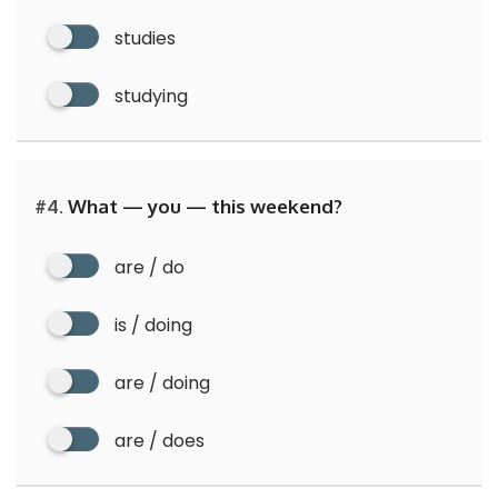
studies
studying
#4.
What — you — this weekend?
are / do
is / doing
are / doing
are / does